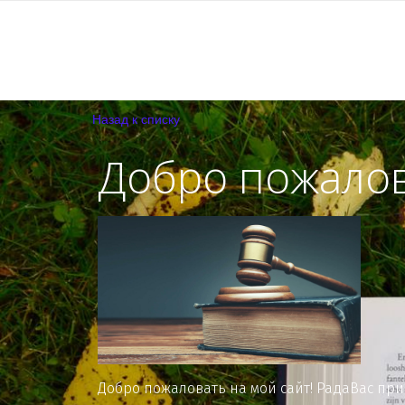
Назад к списку
Добро пожало
Добро пожаловать на мой сайт! РадаВас при